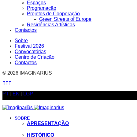
Espaços
Programação
Projetos de Cooperação
Green Streets of Europe
Residências Artísticas
Contactos
Sobre
Festival 2026
Convocatórias
Centro de Criação
Contactos
© 2026 IMAGINARIUS
PT
|
EN
|
LGP
SOBRE
APRESENTAÇÃO
HISTÓRICO